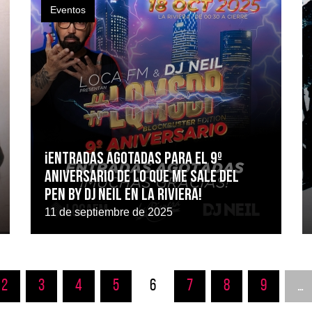
Eventos
¡Entradas agotadas para el 9º
aniversario de Lo que me sale del
pen by DJ Neil en La Riviera!
11 de septiembre de 2025
2
3
4
5
6
7
8
9
…