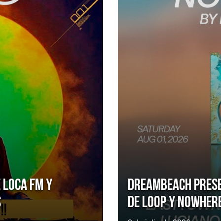
 Loca FM y
Dreambeach pres
s
de LOOP y Nowher