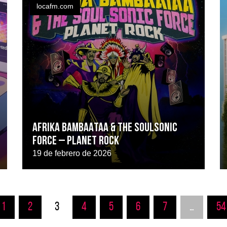
locafm.com
AFRIKA BAMBAATAA & THE SOULSONIC
FORCE – Planet Rock
19 de febrero de 2026
1
2
3
4
5
6
7
…
54