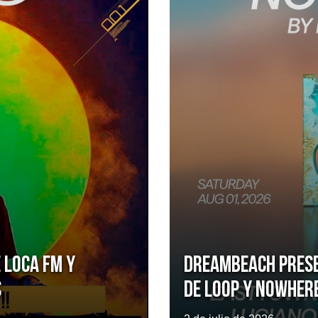
 Loca FM y
Dreambeach pres
s
de LOOP y Nowher