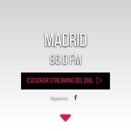
Madrid
96.0 FM
Escuchar streaming del dial
Síguenos