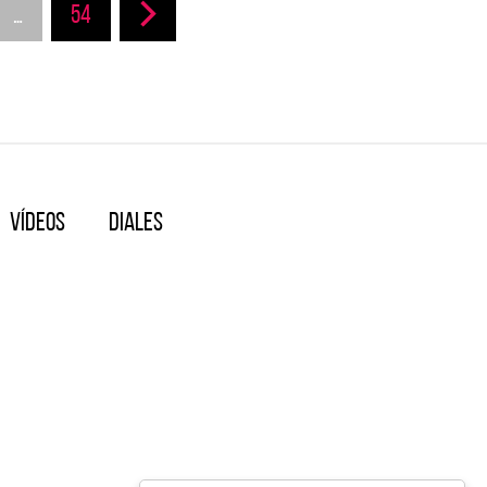
…
54
Vídeos
Diales