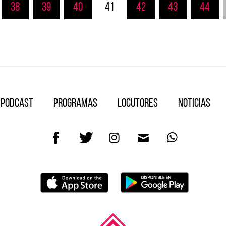
38
39
40
41
42
43
44
Podcast
Programas
Locutores
Noticias