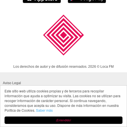
Los derechos de autor y de difusión reservados. 2026 © Loca FM
Aviso Legal
Este sitio web utiliza cookies propias y de terceros para recopilar
Política de cookies
información que ayuda a optimizar su visita. Las cookies no se utilizan para
recoger información de carácter personal. Si continua navegando,
Política de privacidad App
consideramos que acepta su uso. Dispone de más información en nuestra
Política de Cookies.
Saber más
Made in Spain
¡Entendido!