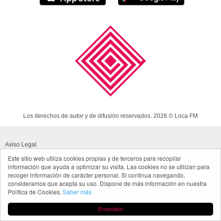
Los derechos de autor y de difusión reservados. 2026 © Loca FM
Aviso Legal
Este sitio web utiliza cookies propias y de terceros para recopilar
Política de cookies
información que ayuda a optimizar su visita. Las cookies no se utilizan para
recoger información de carácter personal. Si continua navegando,
Política de privacidad App
consideramos que acepta su uso. Dispone de más información en nuestra
Política de Cookies.
Saber más
Made in Spain
¡Entendido!