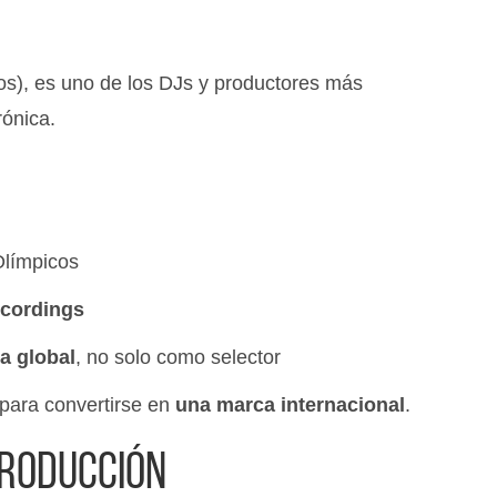
os), es uno de los DJs y productores más
rónica.
Olímpicos
ecordings
ta global
, no solo como selector
 para convertirse en
una marca internacional
.
producción