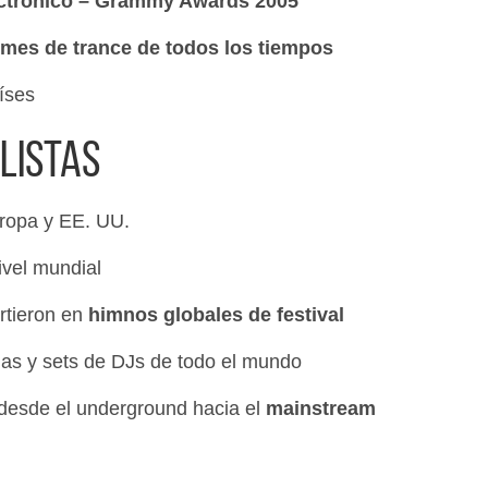
ctrónico – Grammy Awards 2005
mes de trance de todos los tiempos
íses
 listas
ropa y EE. UU.
ivel mundial
irtieron en
himnos globales de festival
das y sets de DJs de todo el mundo
 desde el underground hacia el
mainstream