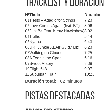
Tracklist y duración
Nº
Título
Duración
01
Tiësto – Adagio for Strings
7:23
02
Love Comes Again (feat. BT)
8:06
03
Just Be (feat. Kirsty Hawkshaw)
8:02
04
Traffic
5:44
05
Nyana
6:43
06
UR (Junkie XL Air Guitar Mix)
6:23
07
Walking on Clouds
7:25
08
A Tear in the Open
6:16
09
Sweet Misery
8:38
10
Flight 643
9:07
11
Suburban Train
10:23
Duración total:
~82 minutos
Pistas destacadas