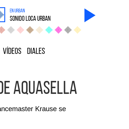
en Urban
sonido Loca Urban
Vídeos
Diales
 de Aquasella
Trancemaster Krause se