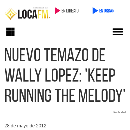
en directo
en Urban
Toggl
Toggle
navig
navigation
Nuevo temazo de
Wally Lopez: 'Keep
Running The Melody'
Publicidad
28 de mayo de 2012