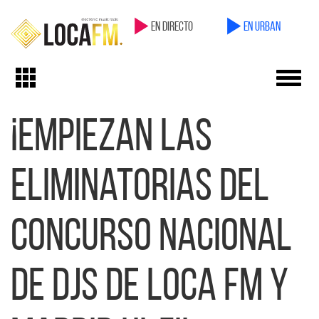
en directo
en Urban
Toggl
Toggle
navig
navigation
¡Empiezan las
eliminatorias del
concurso nacional
de djs de Loca FM y