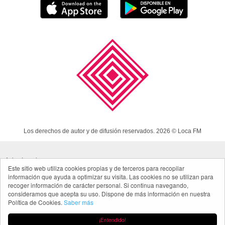
Los derechos de autor y de difusión reservados. 2026 © Loca FM
Aviso Legal
Este sitio web utiliza cookies propias y de terceros para recopilar
información que ayuda a optimizar su visita. Las cookies no se utilizan para
Política de cookies
recoger información de carácter personal. Si continua navegando,
Política de privacidad App
consideramos que acepta su uso. Dispone de más información en nuestra
Política de Cookies.
Saber más
Made in Spain
¡Entendido!