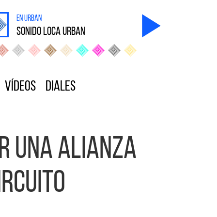
en Urban
sonido Loca Urban
Vídeos
Diales
r una alianza
ircuito