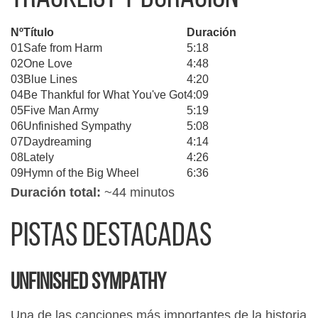
Nº
Título
Duración
01
Safe from Harm
5:18
02
One Love
4:48
03
Blue Lines
4:20
04
Be Thankful for What You've Got
4:09
05
Five Man Army
5:19
06
Unfinished Sympathy
5:08
07
Daydreaming
4:14
08
Lately
4:26
09
Hymn of the Big Wheel
6:36
Duración total:
~44 minutos
Pistas destacadas
Unfinished Sympathy
Una de las canciones más importantes de la historia