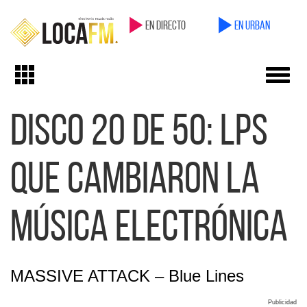
en directo
en Urban
Toggl
Toggle
navig
navigation
Disco 20 de 50: LPs
que cambiaron la
Música Electrónica
MASSIVE ATTACK – Blue Lines
Publicidad