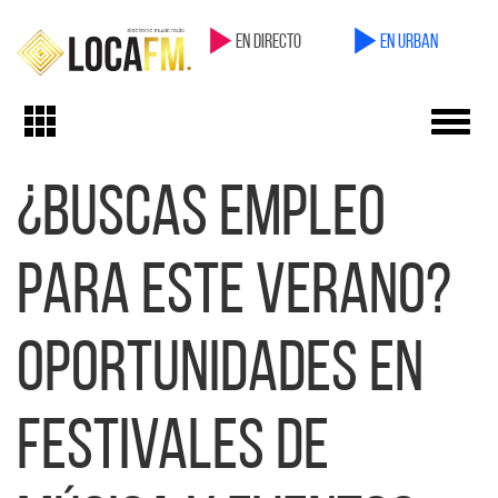
en directo
en Urban
Toggl
Toggle
navig
navigation
¿Buscas empleo
para este verano?
Oportunidades en
festivales de