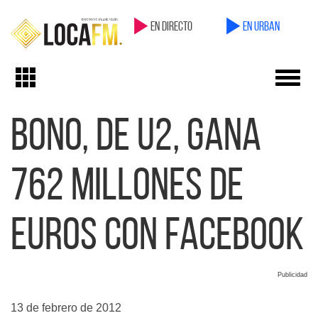
en directo
en Urban
Toggl
Toggle
navig
navigation
Bono, de U2, gana
762 millones de
euros con Facebook
Publicidad
13 de febrero de 2012