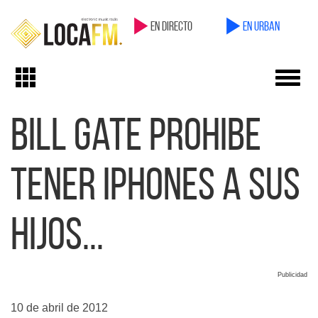
en directo
en Urban
Toggl
Toggle
navig
navigation
Bill Gate prohibe
tener iPhones a sus
hijos...
Publicidad
10 de abril de 2012