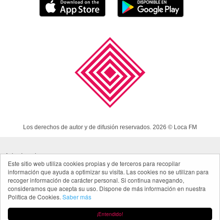
Los derechos de autor y de difusión reservados. 2026 © Loca FM
Aviso Legal
Este sitio web utiliza cookies propias y de terceros para recopilar
información que ayuda a optimizar su visita. Las cookies no se utilizan para
Política de cookies
recoger información de carácter personal. Si continua navegando,
Política de privacidad App
consideramos que acepta su uso. Dispone de más información en nuestra
Política de Cookies.
Saber más
Made in Spain
¡Entendido!