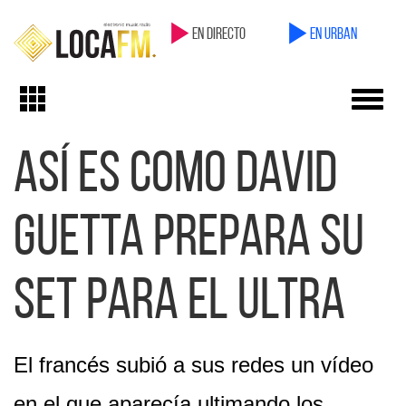
en directo
en Urban
Toggl
Toggle
navig
navigation
Así es como David
Guetta prepara su
set para el Ultra
El francés subió a sus redes un vídeo
en el que aparecía ultimando los