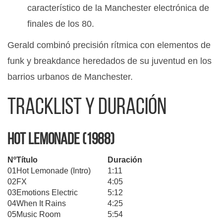
característico de la Manchester electrónica de
finales de los 80.
Gerald combinó precisión rítmica con elementos de
funk y breakdance heredados de su juventud en los
barrios urbanos de Manchester.
Tracklist y duración
Hot Lemonade (1988)
Nº
Título
Duración
01
Hot Lemonade (Intro)
1:11
02
FX
4:05
03
Emotions Electric
5:12
04
When It Rains
4:25
05
Music Room
5:54