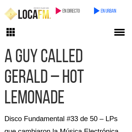
en directo
en Urban
Toggl
Toggle
navig
navigation
A Guy Called
Gerald – Hot
Lemonade
Disco Fundamental #33 de 50 – LPs
que cambiaron la Música Electrónica