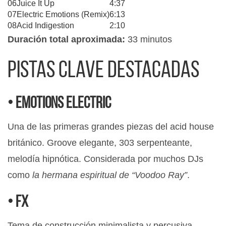
06
Juice It Up
4:37
07
Electric Emotions (Remix)
6:13
08
Acid Indigestion
2:10
Duración total aproximada:
33 minutos
Pistas clave destacadas
• Emotions Electric
Una de las primeras grandes piezas del acid house
británico. Groove elegante, 303 serpenteante,
melodía hipnótica. Considerada por muchos DJs
como
la hermana espiritual de “Voodoo Ray”
.
• FX
Tema de construcción minimalista y percusiva,