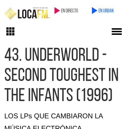
en directo
en Urban
Toggl
Toggle
navig
navigation
43. UNDERWORLD -
SECOND TOUGHEST IN
THE INFANTS (1996)
LOS LPs QUE CAMBIARON LA
MÚSICA ELECTRÓNICA