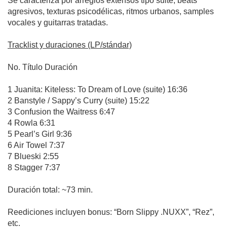
Se caracteriza por arreglos extensos tipo suite, beats
agresivos, texturas psicodélicas, ritmos urbanos, samples
vocales y guitarras tratadas.
Tracklist y duraciones (LP/stándar)
No. Título Duración
1 Juanita: Kiteless: To Dream of Love (suite) 16:36
2 Banstyle / Sappy’s Curry (suite) 15:22
3 Confusion the Waitress 6:47
4 Rowla 6:31
5 Pearl’s Girl 9:36
6 Air Towel 7:37
7 Blueski 2:55
8 Stagger 7:37
Duración total: ~73 min.
Reediciones incluyen bonus: “Born Slippy .NUXX”, “Rez”,
etc.