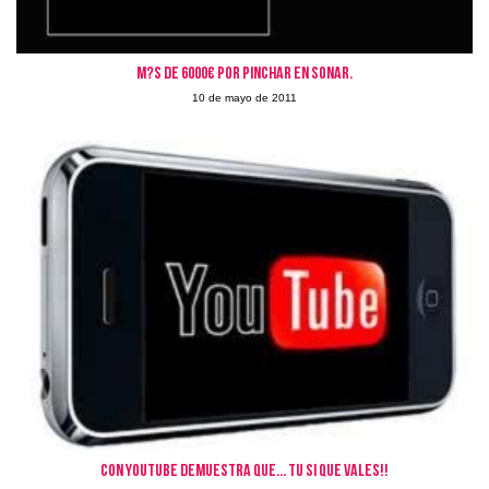
M?s de 6000€ por pinchar en Sonar.
10 de mayo de 2011
Con YouTube demuestra que... Tu si que vales!!