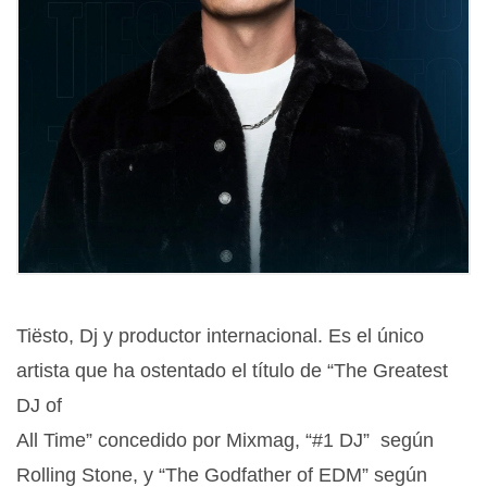
Tiësto, Dj y productor internacional. Es el único
artista que ha ostentado el título de “The Greatest
DJ of
All Time” concedido por Mixmag, “#1 DJ” según
Rolling Stone, y “The Godfather of EDM” según