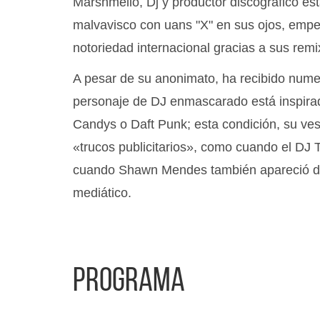
Marshmello, Dj y productor discográfico e
malvavisco con uans "X" en sus ojos, emp
notoriedad internacional gracias a sus rem
A pesar de su anonimato, ha recibido nume
personaje de DJ enmascarado está inspir
Candys o Daft Punk; esta condición, su ve
«trucos publicitarios», como cuando el DJ 
cuando Shawn Mendes también apareció disf
mediático.
Programa