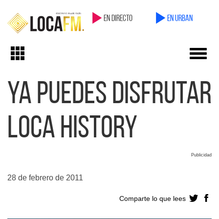
en directo
en Urban
Toggl
Toggle
navig
navigation
Ya puedes disfrutar
Loca History
Publicidad
28 de febrero de 2011
Comparte lo que lees