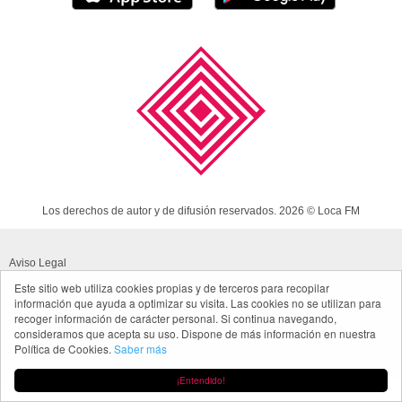
Los derechos de autor y de difusión reservados. 2026 © Loca FM
Aviso Legal
Este sitio web utiliza cookies propias y de terceros para recopilar
Política de cookies
información que ayuda a optimizar su visita. Las cookies no se utilizan para
recoger información de carácter personal. Si continua navegando,
Política de privacidad App
consideramos que acepta su uso. Dispone de más información en nuestra
Política de Cookies.
Saber más
Made in Spain
¡Entendido!