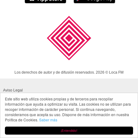
Los derechos de autor y de difusión reservados. 2026 © Loca FM
Aviso Legal
Este sitio web utiliza cookies propias y de terceros para recopilar
Política de cookies
información que ayuda a optimizar su visita. Las cookies no se utilizan para
recoger información de carácter personal. Si continua navegando,
Política de privacidad App
consideramos que acepta su uso. Dispone de más información en nuestra
Política de Cookies.
Saber más
Made in Spain
¡Entendido!