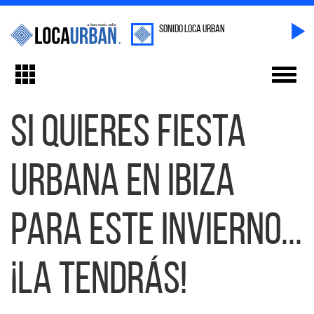
sonido Loca Urban
Toggl
Toggle
navig
navigation
Si quieres fiesta
Urbana en Ibiza
para este invierno...
¡la tendrás!