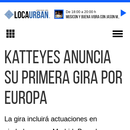
De 18:00 a 20:00 h
MUSICON Y BUENA VIBRA CON JASON MATA
Toggl
Toggle
navig
navigation
Katteyes anuncia
su primera gira por
Europa
La gira incluirá actuaciones en