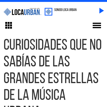
sonido Loca Urban
Toggl
Toggle
navig
navigation
Curiosidades que no
sabías de las
grandes estrellas
de la música