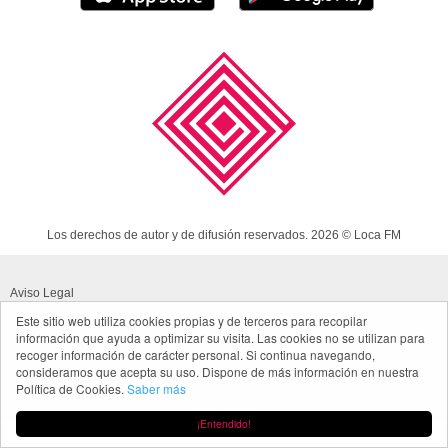
Los derechos de autor y de difusión reservados. 2026 © Loca FM
Aviso Legal
Este sitio web utiliza cookies propias y de terceros para recopilar
Política de cookies
información que ayuda a optimizar su visita. Las cookies no se utilizan para
recoger información de carácter personal. Si continua navegando,
Política de privacidad App
consideramos que acepta su uso. Dispone de más información en nuestra
Política de Cookies.
Saber más
Made in Spain
¡Entendido!