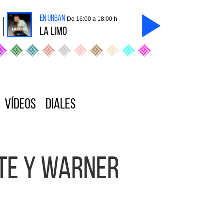
en Urban
De 16:00 a 18:00 h
La Limo
Vídeos
Diales
ute y Warner