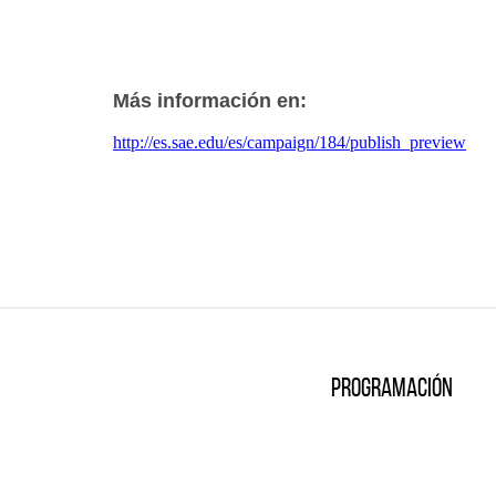
Más información en:
http://es.sae.edu/es/campaign/184/publish_preview
Programación