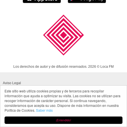
Los derechos de autor y de difusión reservados. 2026 © Loca FM
Aviso Legal
Este sitio web utiliza cookies propias y de terceros para recopilar
Política de cookies
información que ayuda a optimizar su visita. Las cookies no se utilizan para
recoger información de carácter personal. Si continua navegando,
Política de privacidad App
consideramos que acepta su uso. Dispone de más información en nuestra
Política de Cookies.
Saber más
Made in Spain
¡Entendido!