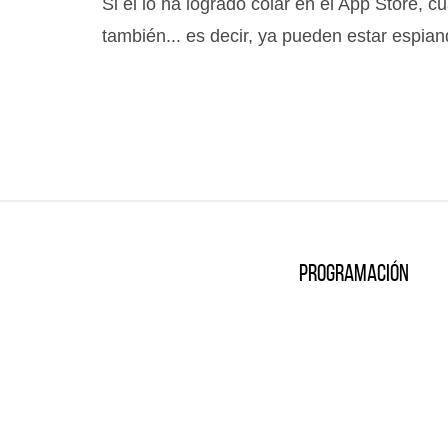
Si el lo ha logrado colar en el App Store, 
también... es decir, ya pueden estar espia
Programación