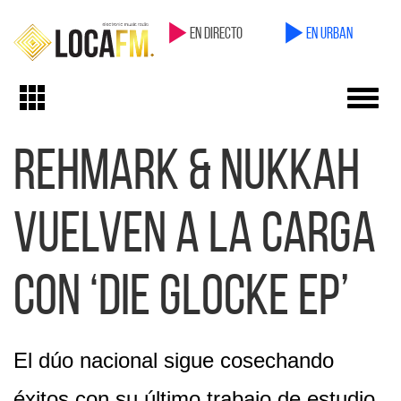
en directo
en Urban
Toggl
Toggle
navig
navigation
Rehmark & Nukkah
vuelven a la carga
con ‘Die Glocke EP’
El dúo nacional sigue cosechando
éxitos con su último trabajo de estudio