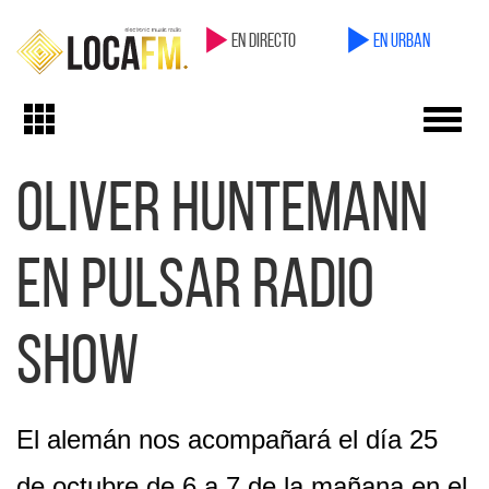
en directo
en Urban
Toggl
Toggle
navig
navigation
Oliver Huntemann
en Pulsar Radio
Show
El alemán nos acompañará el día 25
de octubre de 6 a 7 de la mañana en el